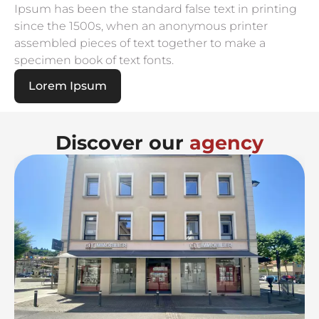
Ipsum has been the standard false text in printing
since the 1500s, when an anonymous printer
assembled pieces of text together to make a
specimen book of text fonts.
Lorem Ipsum
Discover our
agency