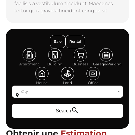
facilisis a vestibulum tincidunt. Maecenas
tortor quis gravida tincidunt congue sit.
Sale
Rental
Apartment
Building
Business
Garage/Parking
House
Land
Office
City
Search
Obtenir une
Estimation