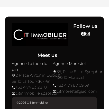
Follow us
Meet us
Agence La tour du
Agence Morestel
pin
35, Place Saint Symphorien
2 Place Antonin Dubost
38510 Morestel
38110 La Tour-du-Pin
+33 4 74 80 09 69
+33 4 74 83 28 10
citmorestel@aol.com
citimmobilier@aol.com
©2026 CIT Immobilier