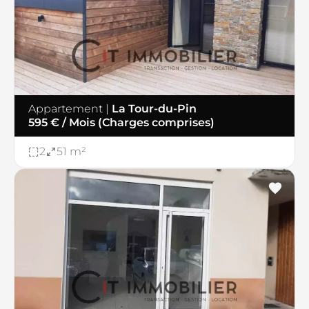
Appartement
|
La Tour-du-Pin
595 € / Mois (Charges comprises)
2
51 m²