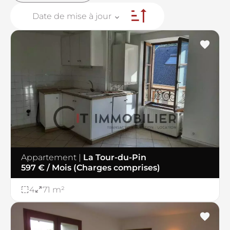
Date de mise à jour
+
−
5
Appartement
|
La Tour-du-Pin
597 € / Mois (Charges comprises)
26
6
4
71 m²