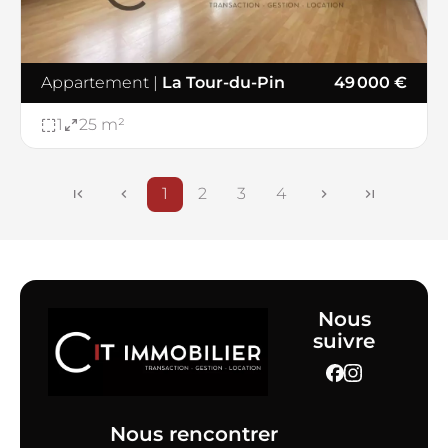
Appartement
|
La Tour-du-Pin
49 000 €
1
25 m²
1
2
3
4
Nous
suivre
Nous rencontrer