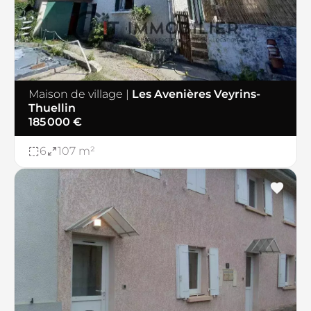
Maison de village
|
Les Avenières Veyrins-
Thuellin
185 000 €
6
107 m²