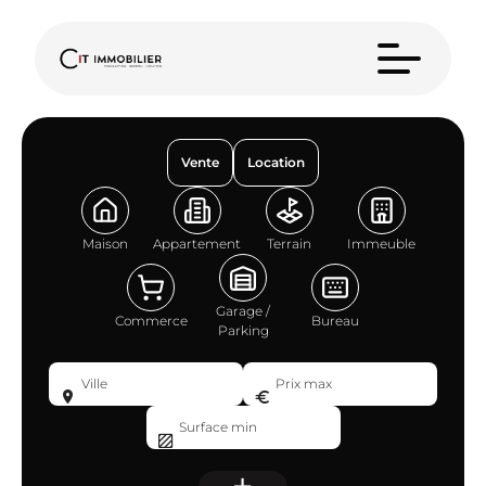
Vente
Location
Maison
Appartement
Terrain
Immeuble
Garage /
Commerce
Bureau
Parking
Ville