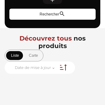
Rechercher
Découvrez tous
nos
produits
Liste
Carte
Date de mise à jour
+
−