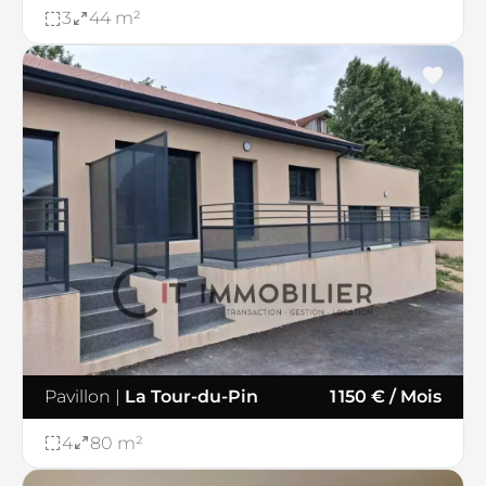
3
44 m²
Pavillon
|
La Tour-du-Pin
1 150 € / Mois
4
80 m²