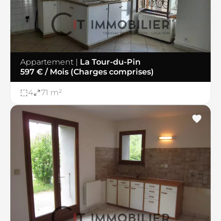
−
Appartement
|
La Tour-du-Pin
597 € / Mois (Charges comprises)
4
71 m²
11
2