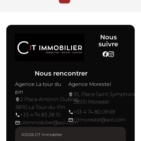
Nous
suivre
Nous rencontrer
Agence La tour du
Agence Morestel
pin
35, Place Saint Symphorien
2 Place Antonin Dubost
38510 Morestel
38110 La Tour-du-Pin
+33 4 74 80 09 69
+33 4 74 83 28 10
citmorestel@aol.com
citimmobilier@aol.com
©2026 CIT Immobilier