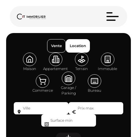
Vente
Location
Maison
Appartement
Terrain
Immeuble
Garage /
Commerce
Bureau
Parking
Ville