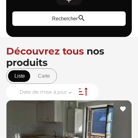
Rechercher
Découvrez tous
nos
produits
Liste
Carte
Date de mise à jour
+