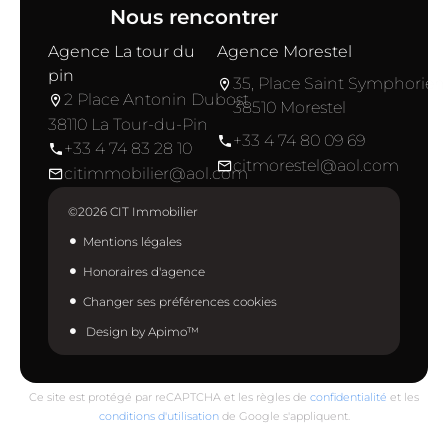
Nous rencontrer
Agence La tour du
Agence Morestel
pin
35, Place Saint Symphorien
2 Place Antonin Dubost
38510 Morestel
38110 La Tour-du-Pin
+33 4 74 80 09 69
+33 4 74 83 28 10
citmorestel@aol.com
citimmobilier@aol.com
©2026 CIT Immobilier
Mentions légales
Honoraires d'agence
Changer ses préférences cookies
Design by
Apimo™
Ce site est protégé par reCAPTCHA et les règles de
confidentialité
et les
conditions d'utilisation
de Google s'appliquent.