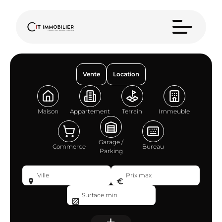
Vente
Location
Maison
Appartement
Terrain
Immeuble
Garage /
Commerce
Bureau
Parking
Ville