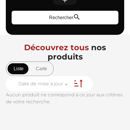
Rechercher
Découvrez tous
nos
produits
Liste
Carte
Date de mise à jour
Aucun produit ne correspond à ce jour aux critères
de votre recherche.
+
−