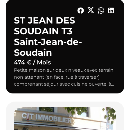
ST JEAN DES
SOUDAIN T3
Saint-Jean-de-
Soudain
474 € / Mois
Petite maison sur deux niveaux avec terrain
non attenant (en face, rue à traverser)
comprenant séjour avec cuisine ouverte, à
l'étage, deux chambres, salle d'eau/wc.
Chauffage au sol au rez-de-chaussée,
convecteur à l'étage.
Disponible fin septembre 2026