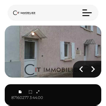
87160277
3
44.00