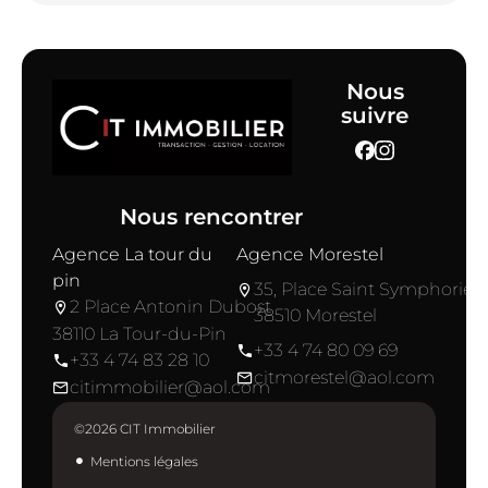
Nous
suivre
Nous rencontrer
Agence La tour du
Agence Morestel
pin
35, Place Saint Symphorien
2 Place Antonin Dubost
38510 Morestel
38110 La Tour-du-Pin
+33 4 74 80 09 69
+33 4 74 83 28 10
citmorestel@aol.com
citimmobilier@aol.com
©2026 CIT Immobilier
Mentions légales