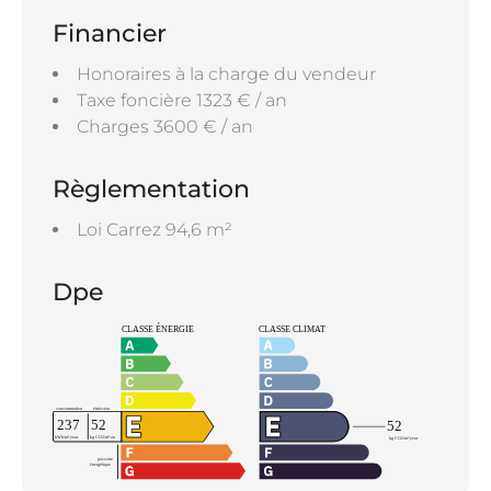
Financier
Honoraires à la charge du vendeur
Taxe foncière
1323 € / an
Charges
3600 € / an
Règlementation
Loi Carrez
94,6 m²
Dpe