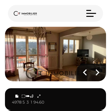
4978
5
3
1
94.60