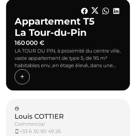
Appartement T5
La Tour-du-Pin
160 000 €
LA TOUR DU PIN, à proximité du centre ville,
vaste appartement de type 5, de 95 m²
habitables env. ,en étage élevé, dans une
résidence sécurisée avec ascenseur, avec
vue imprenable comprenant: hall d'entrée,
salon-salle à manger ouvrant sur balcon
Sud, cuisine et cellier, 3 chambres (dont 2
ouvrant sur balcon Ouest), salle de bains,
WC, nombreux placards. Prévoir
Louis COTTIER
rafraichissement. Cave. Au calme. A
découvrir avec votre Agence CIT La Tour du
Commercial
Pin
+33 6 30 90 49 26