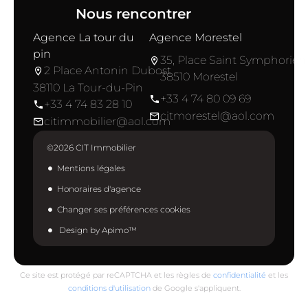
Nous rencontrer
Agence La tour du
Agence Morestel
pin
35, Place Saint Symphorien
2 Place Antonin Dubost
38510 Morestel
38110 La Tour-du-Pin
+33 4 74 80 09 69
+33 4 74 83 28 10
citmorestel@aol.com
citimmobilier@aol.com
©2026 CIT Immobilier
Mentions légales
Honoraires d'agence
Changer ses préférences cookies
Design by
Apimo™
Ce site est protégé par reCAPTCHA et les règles de
confidentialité
et les
conditions d'utilisation
de Google s'appliquent.