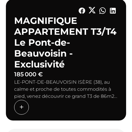
MAGNIFIQUE
APPARTEMENT T3/T4
Le Pont-de-
Beauvoisin -
Exclusivité
185 000 €
LE-PONT-DE-BEAUVOISIN ISÈRE (38), au
calme et proche de toutes commodités à
pied, venez découvrir ce grand T3 de 86m2
récemment rénové comprenant une
entrée, une grande pièce de vie lumineuse
avec cuisine suréquipée ouverte sur le
séjour (46m2), une 1ère chambre avec sa
salle d'eau, dégagement, WC séparé, salle