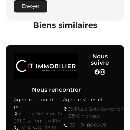
Envoyer
Biens similaires
Nous
suivre
Nous rencontrer
Agence La tour du
Agence Morestel
pin
35, Place Saint Symphorien
2 Place Antonin Dubost
38510 Morestel
38110 La Tour-du-Pin
+33 4 74 80 09 69
+33 4 74 83 28 10