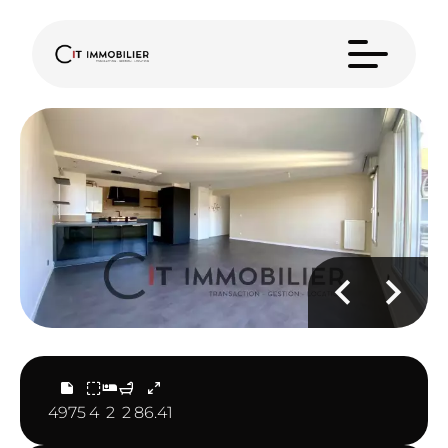
4975
4
2
2
86.41