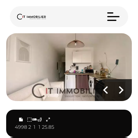
4998
2
1
1
25.85