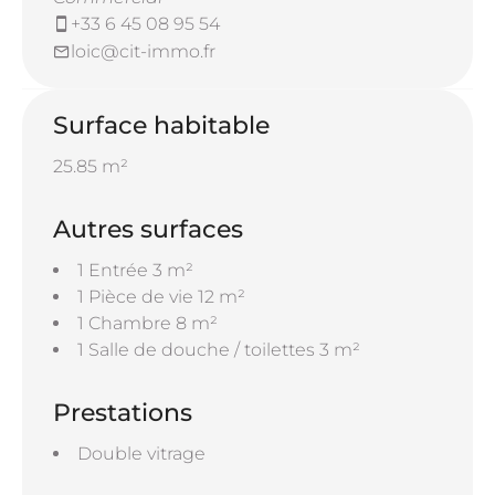
+33 6 45 08 95 54
Copropriété en très bon état, sans aucun
loic@cit-immo.fr
travaux à prévoir également. Charges de
copropriété faibles.
Surface habitable
Stationnement aisé au pied de l'immeuble.
25.85 m²
Actuellement loué 450€/mois. Idéal pour un
investissement locatif sans risque.
Autres surfaces
À découvrir avec l'agence CIT IMMOBILIER
1 Entrée
3 m²
La-Tour-du-Pin.
1 Pièce de vie
12 m²
1 Chambre
8 m²
1 Salle de douche / toilettes
3 m²
Prestations
Double vitrage