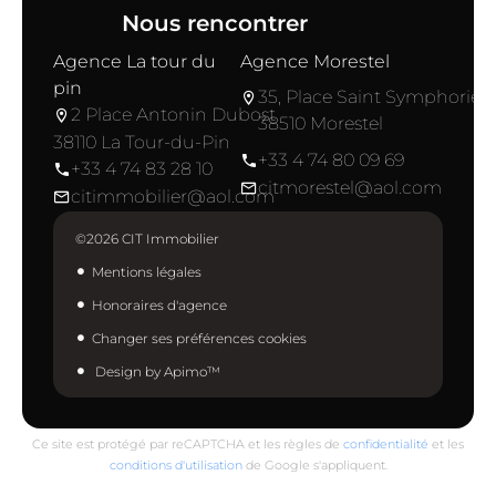
Nous rencontrer
Agence La tour du
Agence Morestel
pin
35, Place Saint Symphorien
2 Place Antonin Dubost
38510 Morestel
38110 La Tour-du-Pin
+33 4 74 80 09 69
+33 4 74 83 28 10
citmorestel@aol.com
citimmobilier@aol.com
©2026 CIT Immobilier
Mentions légales
Honoraires d'agence
Changer ses préférences cookies
Design by
Apimo™
Ce site est protégé par reCAPTCHA et les règles de
confidentialité
et les
conditions d'utilisation
de Google s'appliquent.