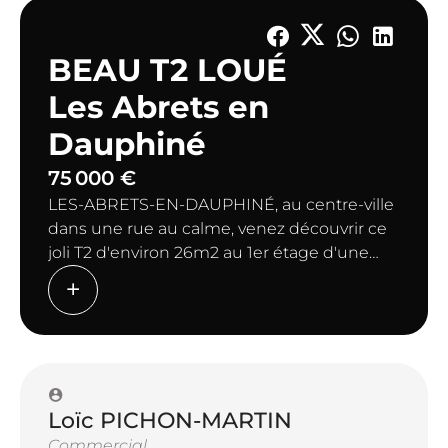
BEAU T2 LOUÉ
Les Abrets en
Dauphiné
75 000 €
LES-ABRETS-EN-DAUPHINÉ, au centre-ville
dans une rue au calme, venez découvrir ce
joli T2 d'environ 26m2 au 1er étage d'une
petite copropriété de 5 lots seulement.
Il comprend une entrée, cuisine ouverte sur
séjour avec son balcon, salle d'eau avec WC
et une chambre.
Appartement très propre, aucun travaux à
prévoir.
Loïc PICHON-MARTIN
Chauffage individuel électrique. Fenêtres
PVC double vitrage.
Commercial