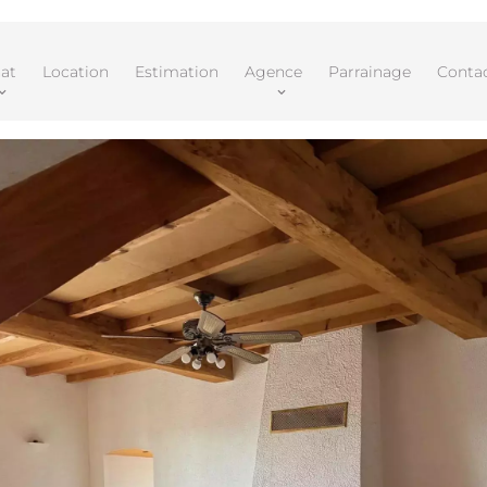
at
Location
Estimation
Agence
Parrainage
Conta