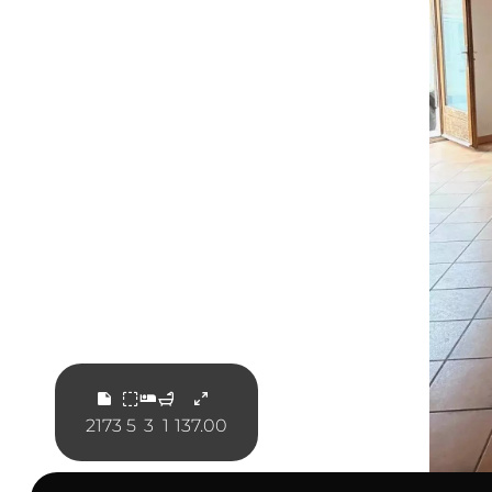
2173
5
3
1
137.00