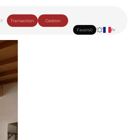
ct
Transaction
Gestion
Favoris
0
Fr