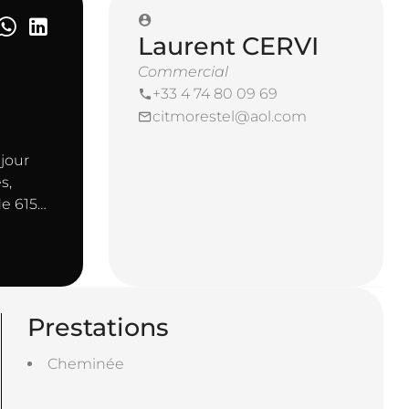
Laurent CERVI
Commercial
+33 4 74 80 09 69
citmorestel@aol.com
jour
s,
de 615
Prestations
Cheminée